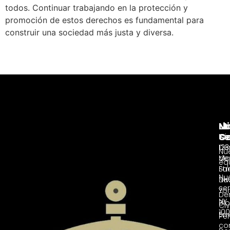
todos. Continuar trabajando en la protección y
promoción de estos derechos es fundamental para
construir una sociedad más justa y diversa.
Nu
Li
Mi
Se
C
Ini
De
123
Nu
de
Ma
eq
Fam
Str
Nu
Div
Ne
ser
Yor
De
NY
Bl
Civ
100
Ema
Pe
co