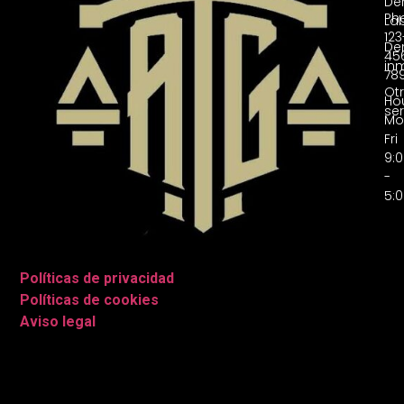
De
Ph
La
123
De
45
inm
78
Ot
Hou
ser
Mo
Fri
9:
-
5:
Políticas de privacidad
|
Políticas de cookies
|
Aviso legal
|