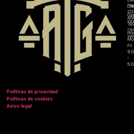
Ph
La
123
De
45
inm
78
Ot
Hou
ser
Mo
Fri
9:
-
5:
Políticas de privacidad
|
Políticas de cookies
|
Aviso legal
|