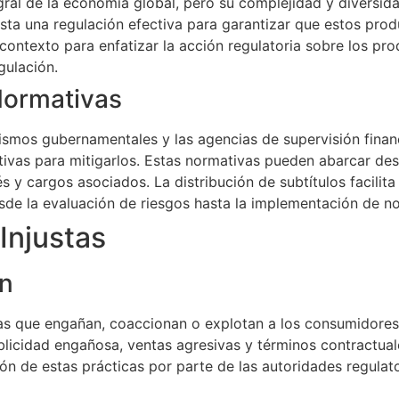
gral de la economía global, pero su complejidad y diversid
ista una regulación efectiva para garantizar que estos prod
ontexto para enfatizar la acción regulatoria sobre los pro
gulación.
Normativas
ismos gubernamentales y las agencias de supervisión finan
tivas para mitigarlos. Estas normativas pueden abarcar de
rés y cargos asociados. La distribución de subtítulos facili
esde la evaluación de riesgos hasta la implementación de n
Injustas
ón
las que engañan, coaccionan o explotan a los consumidores
publicidad engañosa, ventas agresivas y términos contractua
ción de estas prácticas por parte de las autoridades regulat