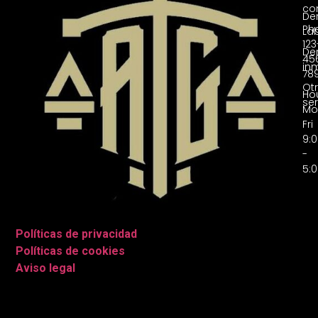
co
De
Ph
La
123
De
45
inm
78
Ot
Hou
ser
Mo
Fri
9:
-
5:
Políticas de privacidad
|
Políticas de cookies
|
Aviso legal
|