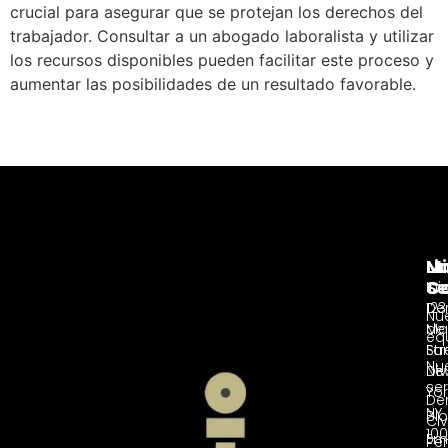
crucial para asegurar que se protejan los derechos del
trabajador. Consultar a un abogado laboralista y utilizar
los recursos disponibles pueden facilitar este proceso y
aumentar las posibilidades de un resultado favorable.
Nu
Li
Mi
Se
C
Ini
De
123
Nu
de
Ma
eq
Fam
Str
Nu
Div
Ne
ser
Yor
De
NY
Bl
Civ
100
Ema
Pe