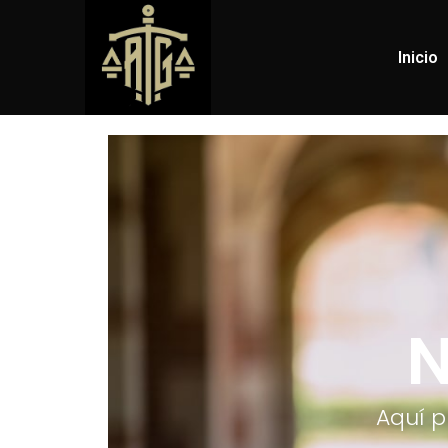
Inicio
N
Aquí p