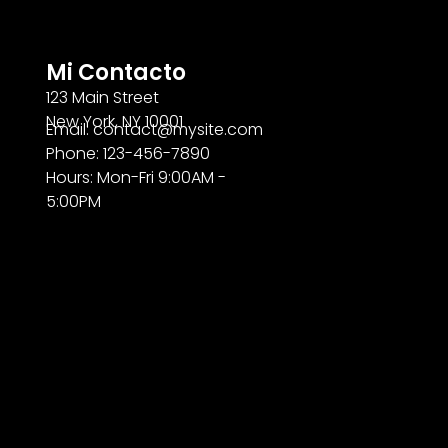
Mi Contacto
123 Main Street
New York, NY 10001
Email: contact@mysite.com
Phone: 123-456-7890
Hours: Mon-Fri 9:00AM -
5:00PM