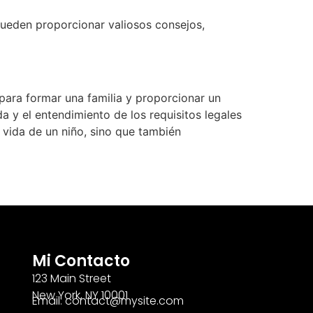
ueden proporcionar valiosos consejos,
para formar una familia y proporcionar un
 y el entendimiento de los requisitos legales
 vida de un niño, sino que también
Mi Contacto
123 Main Street
New York, NY 10001
Email: contact@mysite.com